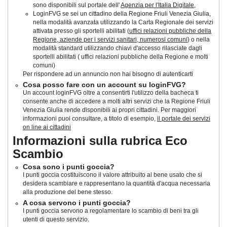
sono disponibili sul portale dell'
Agenzia per l'Italia Digitale
,
LoginFVG se sei un cittadino della Regione Friuli Venezia Giulia,
nella modalità avanzata utilizzando la Carta Regionale dei servizi
attivata presso gli sportelli abilitati (
uffici relazioni pubbliche della
Regione, aziende per i servizi sanitari, numerosi comuni
) o nella
modalità standard utilizzando chiavi d'accesso rilasciate dagli
sportelli abilitati ( uffici relazioni pubbliche della Regione e molti
comuni)
Per rispondere ad un annuncio non hai bisogno di autenticarti
Cosa posso fare con un account su loginFVG?
Un account loginFVG oltre a consentirti l'utilizzo della bacheca ti
consente anche di accedere a molti altri servizi che la Regione Friuli
Venezia Giulia rende disponibili ai propri cittadini. Per maggiori
informazioni puoi consultare, a titolo di esempio,
il portale dei servizi
on line ai cittadini
Informazioni sulla rubrica Eco
Scambio
Cosa sono i punti goccia?
I punti goccia costituiscono il valore attribuito al bene usato che si
desidera scambiare e rappresentano la quantità d'acqua necessaria
alla produzione del bene stesso.
A cosa servono i punti goccia?
I punti goccia servono a regolamentare lo scambio di beni tra gli
utenti di questo servizio.