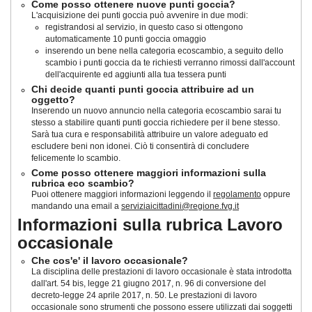
Come posso ottenere nuove punti goccia?
L'acquisizione dei punti goccia può avvenire in due modi:
registrandosi al servizio, in questo caso si ottengono
automaticamente 10 punti goccia omaggio
inserendo un bene nella categoria ecoscambio, a seguito dello
scambio i punti goccia da te richiesti verranno rimossi dall'account
dell'acquirente ed aggiunti alla tua tessera punti
Chi decide quanti punti goccia attribuire ad un
oggetto?
Inserendo un nuovo annuncio nella categoria ecoscambio sarai tu
stesso a stabilire quanti punti goccia richiedere per il bene stesso.
Sarà tua cura e responsabilità attribuire un valore adeguato ed
escludere beni non idonei. Ciò ti consentirà di concludere
felicemente lo scambio.
Come posso ottenere maggiori informazioni sulla
rubrica eco scambio?
Puoi ottenere maggiori informazioni leggendo il
regolamento
oppure
mandando una email a
serviziaicittadini@regione.fvg.it
Informazioni sulla rubrica Lavoro
occasionale
Che cos'e' il lavoro occasionale?
La disciplina delle prestazioni di lavoro occasionale è stata introdotta
dall'art. 54 bis, legge 21 giugno 2017, n. 96 di conversione del
decreto-legge 24 aprile 2017, n. 50
. Le prestazioni di lavoro
occasionale sono strumenti che possono essere utilizzati dai soggetti