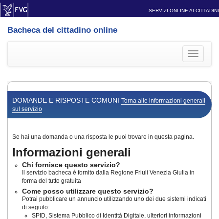
SERVIZI ONLINE AI CITTADINI
Bacheca del cittadino online
Toggle
navigati
DOMANDE E RISPOSTE COMUNI
Torna alle informazioni generali
sul servizio
Se hai una domanda o una risposta le puoi trovare in questa pagina.
Informazioni generali
Chi fornisce questo servizio?
Il servizio bacheca è fornito dalla Regione Friuli Venezia Giulia in
forma del tutto gratuita
Come posso utilizzare questo servizio?
Potrai pubblicare un annuncio utilizzando uno dei due sistemi indicati
di seguito:
SPID, Sistema Pubblico di Identità Digitale, ulteriori informazioni