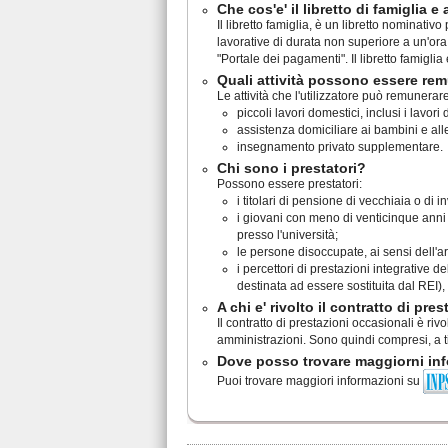
Che cos'e' il libretto di famiglia e 
Il libretto famiglia, è un libretto nominati
lavorative di durata non superiore a un'ora
"Portale dei pagamenti". Il libretto famiglia
Quali attività possono essere remu
Le attività che l'utilizzatore può remunerar
piccoli lavori domestici, inclusi i lavor
assistenza domiciliare ai bambini e al
insegnamento privato supplementare.
Chi sono i prestatori?
Possono essere prestatori:
i titolari di pensione di vecchiaia o di in
i giovani con meno di venticinque anni di
presso l'università;
le persone disoccupate, ai sensi dell'ar
i percettori di prestazioni integrative d
destinata ad essere sostituita dal REI),
A chi e' rivolto il contratto di pre
Il contratto di prestazioni occasionali è riv
amministrazioni. Sono quindi compresi, a ti
Dove posso trovare maggiorni inf
Puoi trovare maggiori informazioni su