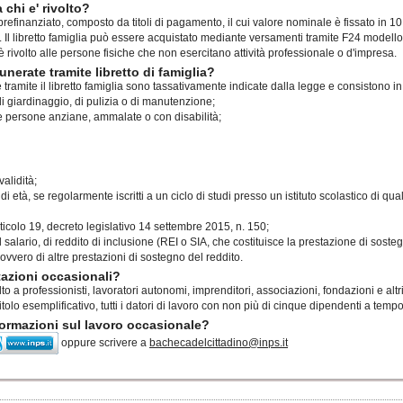
a chi e' rivolto?
vo prefinanziato, composto da titoli di pagamento, il cui valore nominale è fissato in 1
. Il libretto famiglia può essere acquistato mediante versamenti tramite F24 modello
 è rivolto alle persone fisiche che non esercitano attività professionale o d'impresa.
nerate tramite libretto di famiglia?
e tramite il libretto famiglia sono tassativamente indicate dalla legge e consistono in
i di giardinaggio, di pulizia o di manutenzione;
le persone anziane, ammalate o con disabilità;
validità;
 età, se regolarmente iscritti a un ciclo di studi presso un istituto scolastico di qua
ticolo 19, decreto legislativo 14 settembre 2015, n. 150;
el salario, di reddito di inclusione (REI o SIA, che costituisce la prestazione di sost
 ovvero di altre prestazioni di sostegno del reddito.
stazioni occasionali?
olto a professionisti, lavoratori autonomi, imprenditori, associazioni, fondazioni e altr
tolo esemplificativo, tutti i datori di lavoro con non più di cinque dipendenti a tem
ormazioni sul lavoro occasionale?
oppure scrivere a
bachecadelcittadino@inps.it