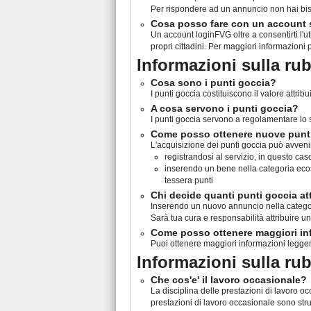
Per rispondere ad un annuncio non hai bis
Cosa posso fare con un account
Un account loginFVG oltre a consentirti l'ut
propri cittadini. Per maggiori informazioni 
Informazioni sulla ru
Cosa sono i punti goccia?
I punti goccia costituiscono il valore attr
A cosa servono i punti goccia?
I punti goccia servono a regolamentare lo sc
Come posso ottenere nuove punt
L'acquisizione dei punti goccia può avveni
registrandosi al servizio, in questo c
inserendo un bene nella categoria ecosc
tessera punti
Chi decide quanti punti goccia at
Inserendo un nuovo annuncio nella categori
Sarà tua cura e responsabilità attribuire 
Come posso ottenere maggiori inf
Puoi ottenere maggiori informazioni legge
Informazioni sulla ru
Che cos'e' il lavoro occasionale?
La disciplina delle prestazioni di lavoro oc
prestazioni di lavoro occasionale sono stru