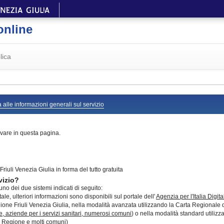
online
lica
 alle informazioni generali sul servizio
vare in questa pagina.
riuli Venezia Giulia in forma del tutto gratuita
vizio?
no dei due sistemi indicati di seguito:
le, ulteriori informazioni sono disponibili sul portale dell'
Agenzia per l'Italia Digita
ne Friuli Venezia Giulia, nella modalità avanzata utilizzando la Carta Regionale dei s
e, aziende per i servizi sanitari, numerosi comuni
) o nella modalità standard utilizz
lla Regione e molti comuni)