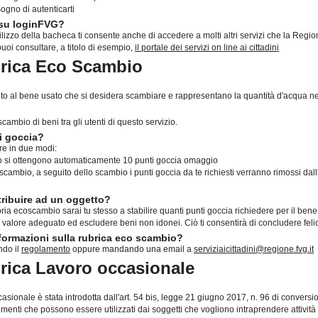
ogno di autenticarti
 su loginFVG?
ilizzo della bacheca ti consente anche di accedere a molti altri servizi che la Regio
puoi consultare, a titolo di esempio,
il portale dei servizi on line ai cittadini
brica Eco Scambio
ibuito al bene usato che si desidera scambiare e rappresentano la quantità d'acqua 
ambio di beni tra gli utenti di questo servizio.
i goccia?
re in due modi:
aso si ottengono automaticamente 10 punti goccia omaggio
ambio, a seguito dello scambio i punti goccia da te richiesti verranno rimossi dall'
tribuire ad un oggetto?
a ecoscambio sarai tu stesso a stabilire quanti punti goccia richiedere per il bene
un valore adeguato ed escludere beni non idonei. Ciò ti consentirà di concludere fe
ormazioni sulla rubrica eco scambio?
ndo il
regolamento
oppure mandando una email a
serviziaicittadini@regione.fvg.it
brica Lavoro occasionale
casionale è stata introdotta dall'art. 54 bis, legge 21 giugno 2017, n. 96 di convers
menti che possono essere utilizzati dai soggetti che vogliono intraprendere attività