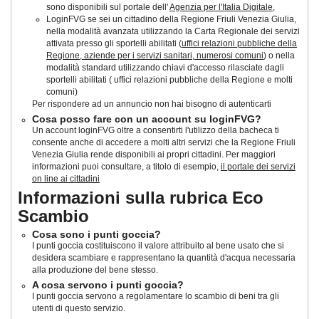
sono disponibili sul portale dell'
Agenzia per l'Italia Digitale
,
LoginFVG se sei un cittadino della Regione Friuli Venezia Giulia,
nella modalità avanzata utilizzando la Carta Regionale dei servizi
attivata presso gli sportelli abilitati (
uffici relazioni pubbliche della
Regione, aziende per i servizi sanitari, numerosi comuni
) o nella
modalità standard utilizzando chiavi d'accesso rilasciate dagli
sportelli abilitati ( uffici relazioni pubbliche della Regione e molti
comuni)
Per rispondere ad un annuncio non hai bisogno di autenticarti
Cosa posso fare con un account su loginFVG?
Un account loginFVG oltre a consentirti l'utilizzo della bacheca ti
consente anche di accedere a molti altri servizi che la Regione Friuli
Venezia Giulia rende disponibili ai propri cittadini. Per maggiori
informazioni puoi consultare, a titolo di esempio,
il portale dei servizi
on line ai cittadini
Informazioni sulla rubrica Eco
Scambio
Cosa sono i punti goccia?
I punti goccia costituiscono il valore attribuito al bene usato che si
desidera scambiare e rappresentano la quantità d'acqua necessaria
alla produzione del bene stesso.
A cosa servono i punti goccia?
I punti goccia servono a regolamentare lo scambio di beni tra gli
utenti di questo servizio.