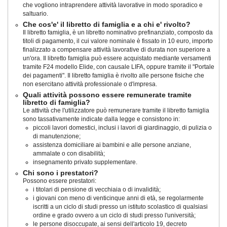
che vogliono intraprendere attività lavorative in modo sporadico e
saltuario.
Che cos'e' il libretto di famiglia e a chi e' rivolto?
Il libretto famiglia, è un libretto nominativo prefinanziato, composto da
titoli di pagamento, il cui valore nominale è fissato in 10 euro, importo
finalizzato a compensare attività lavorative di durata non superiore a
un'ora. Il libretto famiglia può essere acquistato mediante versamenti
tramite F24 modello Elide, con causale LIFA, oppure tramite il "Portale
dei pagamenti". Il libretto famiglia è rivolto alle persone fisiche che
non esercitano attività professionale o d'impresa.
Quali attività possono essere remunerate tramite
libretto di famiglia?
Le attività che l'utilizzatore può remunerare tramite il libretto famiglia
sono tassativamente indicate dalla legge e consistono in:
piccoli lavori domestici, inclusi i lavori di giardinaggio, di pulizia o
di manutenzione;
assistenza domiciliare ai bambini e alle persone anziane,
ammalate o con disabilità;
insegnamento privato supplementare.
Chi sono i prestatori?
Possono essere prestatori:
i titolari di pensione di vecchiaia o di invalidità;
i giovani con meno di venticinque anni di età, se regolarmente
iscritti a un ciclo di studi presso un istituto scolastico di qualsiasi
ordine e grado ovvero a un ciclo di studi presso l'università;
le persone disoccupate, ai sensi dell'articolo 19, decreto