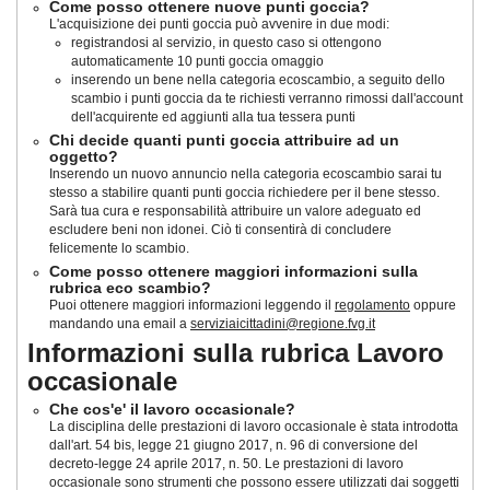
Come posso ottenere nuove punti goccia?
L'acquisizione dei punti goccia può avvenire in due modi:
registrandosi al servizio, in questo caso si ottengono
automaticamente 10 punti goccia omaggio
inserendo un bene nella categoria ecoscambio, a seguito dello
scambio i punti goccia da te richiesti verranno rimossi dall'account
dell'acquirente ed aggiunti alla tua tessera punti
Chi decide quanti punti goccia attribuire ad un
oggetto?
Inserendo un nuovo annuncio nella categoria ecoscambio sarai tu
stesso a stabilire quanti punti goccia richiedere per il bene stesso.
Sarà tua cura e responsabilità attribuire un valore adeguato ed
escludere beni non idonei. Ciò ti consentirà di concludere
felicemente lo scambio.
Come posso ottenere maggiori informazioni sulla
rubrica eco scambio?
Puoi ottenere maggiori informazioni leggendo il
regolamento
oppure
mandando una email a
serviziaicittadini@regione.fvg.it
Informazioni sulla rubrica Lavoro
occasionale
Che cos'e' il lavoro occasionale?
La disciplina delle prestazioni di lavoro occasionale è stata introdotta
dall'art. 54 bis, legge 21 giugno 2017, n. 96 di conversione del
decreto-legge 24 aprile 2017, n. 50
. Le prestazioni di lavoro
occasionale sono strumenti che possono essere utilizzati dai soggetti