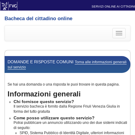
SERVIZI ONLINE AI CITTADINI
Bacheca del cittadino online
Toggle
navigati
DOMANDE E RISPOSTE COMUNI
Torna alle informazioni generali
sul servizio
Se hai una domanda o una risposta le puoi trovare in questa pagina.
Informazioni generali
Chi fornisce questo servizio?
Il servizio bacheca è fornito dalla Regione Friuli Venezia Giulia in
forma del tutto gratuita
Come posso utilizzare questo servizio?
Potrai pubblicare un annuncio utilizzando uno dei due sistemi indicati
di seguito:
SPID, Sistema Pubblico di Identità Digitale, ulteriori informazioni