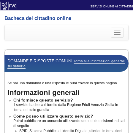
SERVIZI ONLINE AI CITTADINI
Bacheca del cittadino online
Toggle
navigati
DOMANDE E RISPOSTE COMUNI
Torna alle informazioni generali
sul servizio
Se hai una domanda o una risposta le puoi trovare in questa pagina.
Informazioni generali
Chi fornisce questo servizio?
Il servizio bacheca è fornito dalla Regione Friuli Venezia Giulia in
forma del tutto gratuita
Come posso utilizzare questo servizio?
Potrai pubblicare un annuncio utilizzando uno dei due sistemi indicati
di seguito:
SPID, Sistema Pubblico di Identità Digitale, ulteriori informazioni