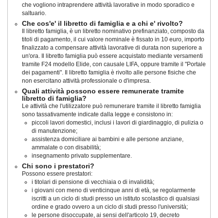
che vogliono intraprendere attività lavorative in modo sporadico e
saltuario.
Che cos'e' il libretto di famiglia e a chi e' rivolto?
Il libretto famiglia, è un libretto nominativo prefinanziato, composto da
titoli di pagamento, il cui valore nominale è fissato in 10 euro, importo
finalizzato a compensare attività lavorative di durata non superiore a
un'ora. Il libretto famiglia può essere acquistato mediante versamenti
tramite F24 modello Elide, con causale LIFA, oppure tramite il "Portale
dei pagamenti". Il libretto famiglia è rivolto alle persone fisiche che
non esercitano attività professionale o d'impresa.
Quali attività possono essere remunerate tramite
libretto di famiglia?
Le attività che l'utilizzatore può remunerare tramite il libretto famiglia
sono tassativamente indicate dalla legge e consistono in:
piccoli lavori domestici, inclusi i lavori di giardinaggio, di pulizia o
di manutenzione;
assistenza domiciliare ai bambini e alle persone anziane,
ammalate o con disabilità;
insegnamento privato supplementare.
Chi sono i prestatori?
Possono essere prestatori:
i titolari di pensione di vecchiaia o di invalidità;
i giovani con meno di venticinque anni di età, se regolarmente
iscritti a un ciclo di studi presso un istituto scolastico di qualsiasi
ordine e grado ovvero a un ciclo di studi presso l'università;
le persone disoccupate, ai sensi dell'articolo 19, decreto