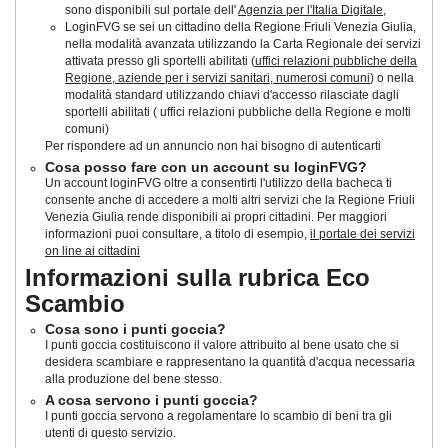
sono disponibili sul portale dell'
Agenzia per l'Italia Digitale
,
LoginFVG se sei un cittadino della Regione Friuli Venezia Giulia,
nella modalità avanzata utilizzando la Carta Regionale dei servizi
attivata presso gli sportelli abilitati (
uffici relazioni pubbliche della
Regione, aziende per i servizi sanitari, numerosi comuni
) o nella
modalità standard utilizzando chiavi d'accesso rilasciate dagli
sportelli abilitati ( uffici relazioni pubbliche della Regione e molti
comuni)
Per rispondere ad un annuncio non hai bisogno di autenticarti
Cosa posso fare con un account su loginFVG?
Un account loginFVG oltre a consentirti l'utilizzo della bacheca ti
consente anche di accedere a molti altri servizi che la Regione Friuli
Venezia Giulia rende disponibili ai propri cittadini. Per maggiori
informazioni puoi consultare, a titolo di esempio,
il portale dei servizi
on line ai cittadini
Informazioni sulla rubrica Eco
Scambio
Cosa sono i punti goccia?
I punti goccia costituiscono il valore attribuito al bene usato che si
desidera scambiare e rappresentano la quantità d'acqua necessaria
alla produzione del bene stesso.
A cosa servono i punti goccia?
I punti goccia servono a regolamentare lo scambio di beni tra gli
utenti di questo servizio.