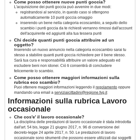
Come posso ottenere nuove punti goccia?
L'acquisizione dei punti goccia può avvenire in due modi:
registrandosi al servizio, in questo caso si ottengono
automaticamente 10 punti goccia omaggio
inserendo un bene nella categoria ecoscambio, a seguito dello
scambio i punti goccia da te richiesti verranno rimossi dall'account
dell'acquirente ed aggiunti alla tua tessera punti
Chi decide quanti punti goccia attribuire ad un
oggetto?
Inserendo un nuovo annuncio nella categoria ecoscambio sarai tu
stesso a stabilire quanti punti goccia richiedere per il bene stesso.
Sarà tua cura e responsabilità attribuire un valore adeguato ed
escludere beni non idonei. Ciò ti consentirà di concludere
felicemente lo scambio.
Come posso ottenere maggiori informazioni sulla
rubrica eco scambio?
Puoi ottenere maggiori informazioni leggendo il
regolamento
oppure
mandando una email a
serviziaicittadini@regione.fvg.it
Informazioni sulla rubrica Lavoro
occasionale
Che cos'e' il lavoro occasionale?
La disciplina delle prestazioni di lavoro occasionale è stata introdotta
dall'art. 54 bis, legge 21 giugno 2017, n. 96 di conversione del
decreto-legge 24 aprile 2017, n. 50
. Le prestazioni di lavoro
occasionale sono strumenti che possono essere utilizzati dai soggetti