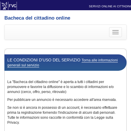
SERVIZI ONLINE AI CITTADINI
Bacheca del cittadino online
Toggle
navigati
LE CONDIZIONI D'USO DEL SERVIZIO
Torna alle informazioni
generali sul servizio
La "Bacheca del cittadino online" è aperta a tutti i cittadini per
promuovere e favorire la diffusione e lo scambio di informazioni e/o
annunci (cerco, offro, perso, ritrovato)
Per pubblicare un annuncio è necessario accedere all'area riservata.
Se non si è ancora in possesso di un account, è necessario effettuare
prima la registrazione fornendo l'indicazione di alcuni dati personali.
Tutte le informazioni sono raccolte in conformità con la Legge sulla
Privacy.