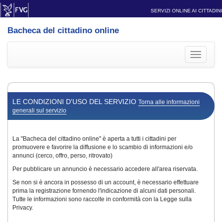
SERVIZI ONLINE AI CITTADINI
Bacheca del cittadino online
Toggle
navigati
LE CONDIZIONI D'USO DEL SERVIZIO
Torna alle informazioni
generali sul servizio
La "Bacheca del cittadino online" è aperta a tutti i cittadini per
promuovere e favorire la diffusione e lo scambio di informazioni e/o
annunci (cerco, offro, perso, ritrovato)
Per pubblicare un annuncio è necessario accedere all'area riservata.
Se non si è ancora in possesso di un account, è necessario effettuare
prima la registrazione fornendo l'indicazione di alcuni dati personali.
Tutte le informazioni sono raccolte in conformità con la Legge sulla
Privacy.