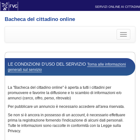
SERVIZI ONLINE AI CITTADINI
Bacheca del cittadino online
Toggle
navigati
LE CONDIZIONI D'USO DEL SERVIZIO
Torna alle informazioni
generali sul servizio
La "Bacheca del cittadino online" è aperta a tutti i cittadini per
promuovere e favorire la diffusione e lo scambio di informazioni e/o
annunci (cerco, offro, perso, ritrovato)
Per pubblicare un annuncio è necessario accedere all'area riservata.
Se non si è ancora in possesso di un account, è necessario effettuare
prima la registrazione fornendo l'indicazione di alcuni dati personali.
Tutte le informazioni sono raccolte in conformità con la Legge sulla
Privacy.