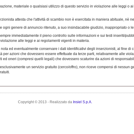
zione, materiale o qualsiasi utilizzo di questo servizio in violazione alle leggi o a
rzionista attesta che l'attività di scambio non è esercitata in maniera abituale, nè nel
re ogni genere di annuncio ritenuto, a suo insindacabile giudizio, inappropriato o les
mpre immediatamente il pieno controllo sulle informazioni e sui testi inseriti/pubbl
violazione alle leggi e ai regolamenti vigenti in materia.
nota ed eventualmente conservare i dati identificativi degli inserzionisti, al fine di c
 per azioni che dovessero essere effettuate da terze parti, relativamente alle violazi
enti ed oneri (compresi quelli legali) che dovessero scaturire da azioni di responsabil
esclusivamente un servizio gratuito (cerco/offro), non riceve compensi di nessun ge
atuiti.
Copyright © 2013 - Realizzato da
Insiel S.p.A.