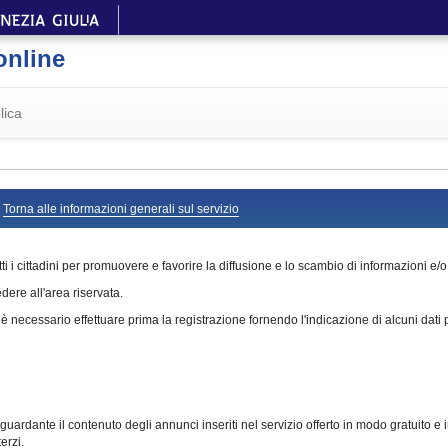
online
lica
O
Torna alle informazioni generali sul servizio
ti i cittadini per promuovere e favorire la diffusione e lo scambio di informazioni e/o 
ere all'area riservata.
 necessario effettuare prima la registrazione fornendo l'indicazione di alcuni dati 
rdante il contenuto degli annunci inseriti nel servizio offerto in modo gratuito e in 
erzi.