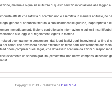
zione, materiale o qualsiasi utilizzo di questo servizio in violazione alle leggi o a
rzionista attesta che l'attività di scambio non è esercitata in maniera abituale, nè nel
re ogni genere di annuncio ritenuto, a suo insindacabile giudizio, inappropriato o les
mpre immediatamente il pieno controllo sulle informazioni e sui testi inseriti/pubbl
violazione alle leggi e ai regolamenti vigenti in materia.
nota ed eventualmente conservare i dati identificativi degli inserzionisti, al fine di c
 per azioni che dovessero essere effettuate da terze parti, relativamente alle violazi
enti ed oneri (compresi quelli legali) che dovessero scaturire da azioni di responsabil
esclusivamente un servizio gratuito (cerco/offro), non riceve compensi di nessun ge
atuiti.
Copyright © 2013 - Realizzato da
Insiel S.p.A.