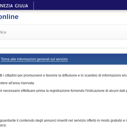
online
lica
O
Torna alle informazioni generali sul servizio
ti i cittadini per promuovere e favorire la diffusione e lo scambio di informazioni e/o 
ere all'area riservata.
 necessario effettuare prima la registrazione fornendo l'indicazione di alcuni dati 
rdante il contenuto degli annunci inseriti nel servizio offerto in modo gratuito e in 
erzi.