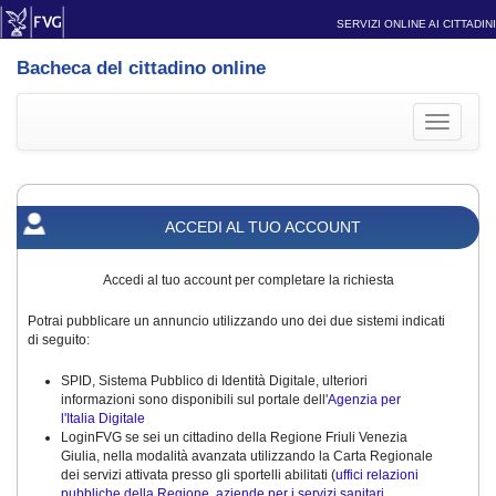
SERVIZI ONLINE AI CITTADINI
Bacheca del cittadino online
Toggle
navigati
ACCEDI AL TUO ACCOUNT
Accedi al tuo account per completare la richiesta
Potrai pubblicare un annuncio utilizzando uno dei due sistemi indicati
di seguito:
SPID, Sistema Pubblico di Identità Digitale, ulteriori
informazioni sono disponibili sul portale dell'
Agenzia per
l'Italia Digitale
LoginFVG se sei un cittadino della Regione Friuli Venezia
Giulia, nella modalità avanzata utilizzando la Carta Regionale
dei servizi attivata presso gli sportelli abilitati (
uffici relazioni
pubbliche della Regione, aziende per i servizi sanitari,