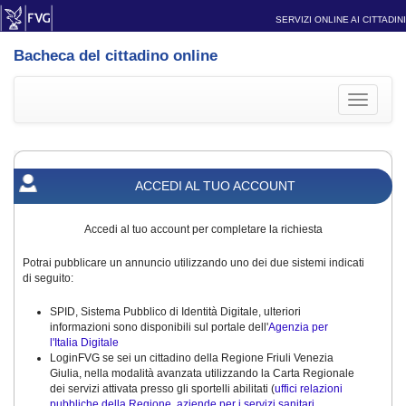
SERVIZI ONLINE AI CITTADINI
Bacheca del cittadino online
Toggle
navigati
ACCEDI AL TUO ACCOUNT
Accedi al tuo account per completare la richiesta
Potrai pubblicare un annuncio utilizzando uno dei due sistemi indicati
di seguito:
SPID, Sistema Pubblico di Identità Digitale, ulteriori
informazioni sono disponibili sul portale dell'
Agenzia per
l'Italia Digitale
LoginFVG se sei un cittadino della Regione Friuli Venezia
Giulia, nella modalità avanzata utilizzando la Carta Regionale
dei servizi attivata presso gli sportelli abilitati (
uffici relazioni
pubbliche della Regione, aziende per i servizi sanitari,