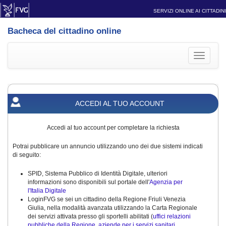
SERVIZI ONLINE AI CITTADINI
Bacheca del cittadino online
Toggle
navigati
ACCEDI AL TUO ACCOUNT
Accedi al tuo account per completare la richiesta
Potrai pubblicare un annuncio utilizzando uno dei due sistemi indicati
di seguito:
SPID, Sistema Pubblico di Identità Digitale, ulteriori
informazioni sono disponibili sul portale dell'
Agenzia per
l'Italia Digitale
LoginFVG se sei un cittadino della Regione Friuli Venezia
Giulia, nella modalità avanzata utilizzando la Carta Regionale
dei servizi attivata presso gli sportelli abilitati (
uffici relazioni
pubbliche della Regione, aziende per i servizi sanitari,