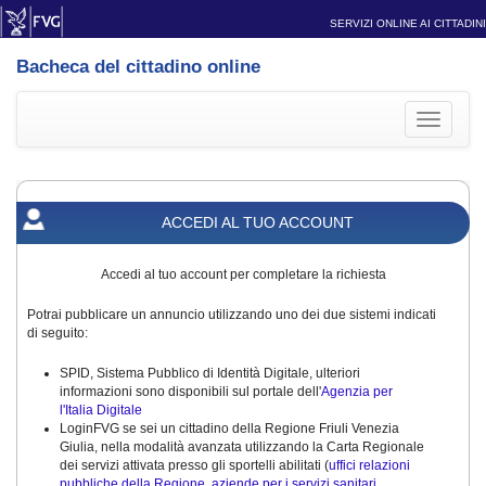
SERVIZI ONLINE AI CITTADINI
Bacheca del cittadino online
Toggle
navigati
ACCEDI AL TUO ACCOUNT
Accedi al tuo account per completare la richiesta
Potrai pubblicare un annuncio utilizzando uno dei due sistemi indicati
di seguito:
SPID, Sistema Pubblico di Identità Digitale, ulteriori
informazioni sono disponibili sul portale dell'
Agenzia per
l'Italia Digitale
LoginFVG se sei un cittadino della Regione Friuli Venezia
Giulia, nella modalità avanzata utilizzando la Carta Regionale
dei servizi attivata presso gli sportelli abilitati (
uffici relazioni
pubbliche della Regione, aziende per i servizi sanitari,