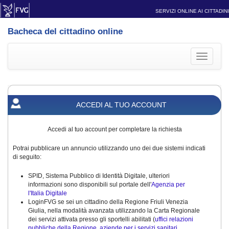
SERVIZI ONLINE AI CITTADINI
Bacheca del cittadino online
Toggle
navigati
ACCEDI AL TUO ACCOUNT
Accedi al tuo account per completare la richiesta
Potrai pubblicare un annuncio utilizzando uno dei due sistemi indicati
di seguito:
SPID, Sistema Pubblico di Identità Digitale, ulteriori
informazioni sono disponibili sul portale dell'
Agenzia per
l'Italia Digitale
LoginFVG se sei un cittadino della Regione Friuli Venezia
Giulia, nella modalità avanzata utilizzando la Carta Regionale
dei servizi attivata presso gli sportelli abilitati (
uffici relazioni
pubbliche della Regione, aziende per i servizi sanitari,