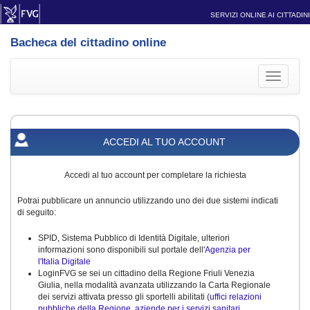
SERVIZI ONLINE AI CITTADINI
Bacheca del cittadino online
Toggle
navigati
ACCEDI AL TUO ACCOUNT
Accedi al tuo account per completare la richiesta
Potrai pubblicare un annuncio utilizzando uno dei due sistemi indicati
di seguito:
SPID, Sistema Pubblico di Identità Digitale, ulteriori
informazioni sono disponibili sul portale dell'
Agenzia per
l'Italia Digitale
LoginFVG se sei un cittadino della Regione Friuli Venezia
Giulia, nella modalità avanzata utilizzando la Carta Regionale
dei servizi attivata presso gli sportelli abilitati (
uffici relazioni
pubbliche della Regione, aziende per i servizi sanitari,