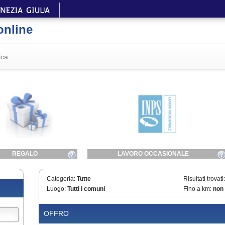
online
ica
REGALO
LAVORO OCCASIONALE
Categoria:
Tutte
Risultati trovati
Luogo:
Tutti i comuni
Fino a km:
non 
OFFRO